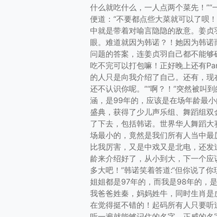
什么就吃什么，一人点两个菜先！”
便道：“不要都点些大菜就可以了呗
中就是带着对喻言隐隐的敌意。姜贞
眼。难道就因为韩诺？！她因为韩诺
问题的答案，连姜贞羽自己都不能够
吃不完可以打包嘛！正好晚上还有Pa
的人只是向我介绍了自己。还有，现
还不认识你呢。”“啊？！”突然被叫
涵，是99年的，应该是在场年龄最
盛典，获得了少儿声乐组、舞蹈组双
了下去，包括韩诺。世界华人舞蹈大
场最小的，竟然是我们所有人当中最
比我厉害，又是中戏又是北电，还发过
龄来介绍好了，从小到大，下一个应该
多大吧！”韩诺笑着答道:“但你说了
姐姐都是97年的，而我是98年的
我爸爸姓秦，妈妈姓牛，同时生肖是
在觉得挺不错的！起码所有人只要听
听一遍就能够记住的名字，正威的名字