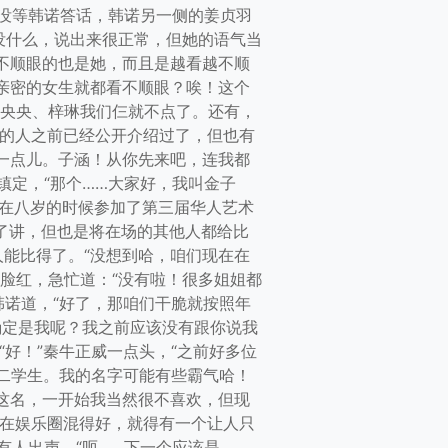
。没等韩诺答话，韩诺另一侧的姜贞羽
没什么，说出来很正常，但她的语气当
不顺眼的也是她，而且是越看越不顺
亲密的女生就都看不顺眼？唉！这个
和央央、梓琳我们仨就不点了。还有，
有的人之前已经公开介绍过了，但也有
一点儿。子涵！从你先来吧，连我都
镇定，“那个……大家好，我叫金子
我在八岁的时候参加了第三届华人艺术
了讲，但也是将在场的其他人都给比
能比得了。“没想到哈，咱们现在在
脸红，急忙道：“没有啦！很多姐姐都
韩诺道，“好了，那咱们干脆就按照年
确定是我呢？我之前应该没有跟你说我
“好！”秦牛正威一点头，“之前好多位
大二学生。我的名字可能有些霸气哈！
这名，一开始我当然很不喜欢，但现
要在娱乐圈混得好，就得有一个让人只
有人出声。“呃……下一个应该是