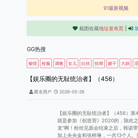
91最新视频
截图收藏
地址发布页
|
GG热搜
偷情
校服
调教
女儿
白丝
技师
嫂子
大妈
【娱乐圈的无耻统治者】（456）
匿名用户
2026-05-28
【娱乐圈的无耻统治者】（456）第
就是参加《创造营》2020的，除此
龙”啊！粉丝见面会结束之后，韩诺
加上央央金和张梓琳，一共13个人