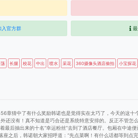
加入官方群
最
淫荡
长腿
校花
中出
喷水
采花
360摄像头酒店偷拍
小宝探花
456章猜中了有什么奖励韩诺也是觉得实在太巧了，今天的这十
之外还没有！真不知道是巧合还是系统特意安排的。反正不管怎么
带着最后抽出来的十名“幸运粉丝”去到了酒店餐厅。包厢在中途
。落座之后，韩诺朝大家招呼道：“先点菜啊！有什么话都等到点