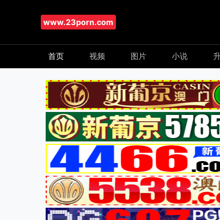
www.23porn.com
首页
视频
图片
小说
升