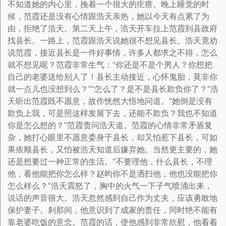
不知道她的内心里，挽着一个很大的疙瘩。晚上睡觉的时
候，范霞还是没有心情跟浩天亲热，她以今天有点累了为
由，拒绝了浩天。第二天上午，浩天开车拉上范霞到县政府
找县长。一路上，范霞跟浩天说她很不想见县长。浩天竟劝
说范霞，接近县长是一件好事情，许多人都求之不得，怎么
就不想见呢？范霞非常生气：“你还是不是个男人？你想把
自己的老婆送给别人了！县长主动接近，心怀鬼胎，莫非你
就一点儿也没想到么？”“怎么了？是不是县长欺负你了？”浩
天听出范霞既不愿意，故作恍然大悟地问道。“她倒是没有
欺负上我，可是照这样发展下去，还能不欺负？我也不知道
你是怎么想的？”范霞责问浩天道。范霞的心情非常矛盾复
杂，她打心眼里不愿意委身于县长，却又怕惹下县长，可如
果依顺县长，又怕被浩天知道后嫌弃她。当然更主要的，她
还是想要过一种正常的生活。“不要理他，什么县长，不理
他，看他能把你怎么样？赵昀你不是洒扫他，他也没能把你
怎么样么？”浩天震怒了，胸中的火气一下子气喷涌出来，
说话的声音很大。浩天忽然感到自己作为丈夫，应该勇敢地
保护妻子。刹那间，他意识到了成家的责任，同时绝不能有
靠老婆吃饭的意念。范霞的话，使他感到非常欣慰，他看着