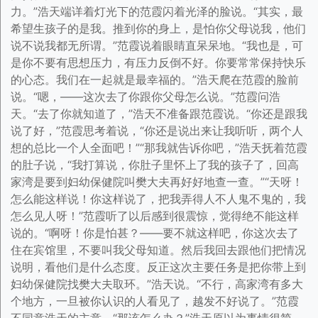
力。”浩天端详着灯光下的范霞闪着光泽的脸说。“其实，最
希望生孩子的是我。推到你的身上，是怕你父母说我，他们
说不说我都无所谓。”范霞说着眼睛直呆呆地。“我也是，可
是你不要有思想压力，有压力反倒不好。你要常常保持快乐
的心态。我们在一起就是最幸福的。”浩天爬在范霞的脸前
说。“嗯，——这次去了你跟你父母怎么说。”范霞问浩
天。“去了你就知道了，”浩天不准备跟范霞说。“你还是跟我
说了好，”范霞思考着说，“你还是说出来让我听听，两个人
想的总比一个人全面吧！”“那我就告诉你吧，”浩天抚着范霞
的肚子说，“我打算说，你肚子里怀上了我的孩子了，回高
家湾是要到妇幼保健院叫樊大夫再好好地查一查。”“天呀！
怎么能这样说！你这样说了，把我弄得人不人鬼不鬼的，我
怎么见人呀！”范霞听了以后感到很震惊，觉得绝不能这样
说的。“啊呀！你是怕甚？——要不就这样吧，你这次去了
住在宾馆里，不要叫我父母知道。然后我回去跟他们把情况
说明，看他们是什么态度。反正这次主要任务是把你带上到
妇幼保健院找樊大夫取环。”浩天说。“不行，高家湾有多大
个地方，一旦被你认识的人看见了，越发不好说了。”范霞