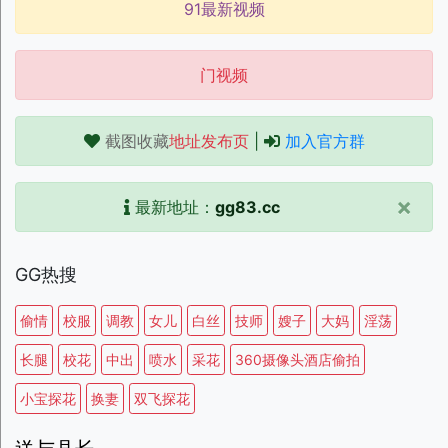
91最新视频
门视频
截图收藏
地址发布页
|
加入官方群
×
最新地址：
gg83.cc
GG热搜
偷情
校服
调教
女儿
白丝
技师
嫂子
大妈
淫荡
长腿
校花
中出
喷水
采花
360摄像头酒店偷拍
小宝探花
换妻
双飞探花