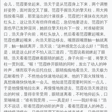
会儿，范霞要坐起来。浩天于是从范霞身上下来，两个调整
好姿势，面对面交叉了腿。范霞手握浩天的擎天柱，用大拇
指按着马眼，那里溢出的汁液很多，范霞把汁液抹在光光的
红头上，这让浩天有些痒痒难忍，急切地要进去。范霞的下
面也早已发肿湿润，她抓住擎天柱向下一按，对准秘密洞
口，浩天身子向前，将红头放入，然后看着范霞噘起嘴来。
范霞也噘起嘴来，向浩天那边移去。嘴唇跟嘴唇触一触就离
开，触一触就离开，浩天说：“这种感觉怎么这么好！”“我也
是，就是这么好才不怕人说三道四，”范霞说着就眯起了眼
睛。浩天看着范霞眯着眼睛的媚态，身子向前一挺，将擎天
柱一贯到底。“喔！”范霞睁开眼睛的同时，发出了动人的呻
吟声，继而双手向后托住炕，眼睛痴痴地看浩天。浩天极力
忍耐着性子，不然他会快速地动起来。他的下面火辣辣地，
真想痛痛快快地来一会儿。他知道范霞需要时间长一点儿，
于是他慢慢地拉出来，再慢慢地推进去。范霞在浩天推进拉
出的时候，显得非常受用，眼睛迷离着，不时地仰起头，口
里喃喃道：“谁有我受用，——真是好！——我好幸福！”浩
天不说话，听着范霞的动听的声音，看着范霞迷人的神态，