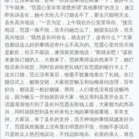
除了让你来取钱，还有一些其他事情想商量一下，最好今天
下午就来。”范霞心里非常清楚所谓“其他事情”的含义，遂立
即告诉县长，她今天给儿子订婚去不了，要去只能明天去。
县长高兴地说：“一言为定，上午我在办公室里等你。”接完
电话，范霞一脸不悦，浩天问她怎么了。她据实以告，浩天
高兴地说：“既然县长叫你去，就去好了，这有什么？”大家
也都说这么好的事情还有什么不高兴的。范霞心里对浩天很
是歉疚，但又不能说，遂强装笑脸地说：“那就去吧！”该前
来参加订婚的人，大都来了。范婷离得远自然来不了，她打
电话表示祝贺，同时告诉给把礼钱打在范霞的银行卡上了。
这次订婚，范云没有落后，他毫不犹豫地拿出了礼钱。在订
婚仪式上，觥筹交错，大家祝贺畅玉和仙梅喜结连理，百年
好合，都说是一桩好姻缘。席间，人们谁也没有提说畅鸿
运，因为畅玉一开始就告诉大家，他父亲到县里开会去了。
话题渐渐地引到了县长叫范霞去取钱上面，大家都为此而高
兴，同时就联想到县长对承包土地的事情很重视，非常支
持。大家说，有了县长的支持，浩天种地的事情就越发好办
了。范霞虽然脸面上没有显出明显的不悦，但她不多说话，
只是听众人热烈地议论，不找边际地乐。在座的亲人，谁也