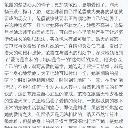
范霞的楚楚动人的样子，更加钦敬她，更加爱她了。昨天，
畅玉跟仙梅订了婚，这意味着自己跟范霞成为夫妻的梦想就
要成为现实了。范霞很快就要名正言顺地做自己的老婆了。
在这种情况下，县长对她怀有不轨之心，她很不高兴，这显
然是她忠诚于自己的表现，可自己内心里竟然产生了让老婆
傍依县长的猥琐想法，实在也太有点可耻了。浩天的震怒，
使范霞再次看出了他对她的一片真情和负责任态度，看出了
浩天的幼稚和强势。范霞在与浩天的相处中，深深地领悟到
了“爱情是自私的，婚姻是专一的”这句话的深意。她决心以
自己的行动，谱写真爱的篇章。她选定了跟浩天结婚，就是
要全身心地爱他，为了他她可以付出一切。她最期盼的是，
两个时时刻刻地相亲相爱，时时刻刻地同心一意。在爱的港
湾里，不容许任何一个别人插入其中，自然包括当官的和有
钱的，这是范霞发自心底里的警戒。范霞在跟浩天朝夕相处
的这些天来，真正地品尝了爱情的美好。一想起以前的极不
正常的婚姻生活就感到痛心。即便是刘瑾，虽然曾经燃起过
她的爱情之火，但跟浩天是无法相比的。浩天虽然年龄小，
很幼稚，但是他身上的男子汉气度深深地打动了她，使她感