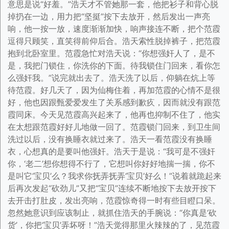
意思是说“好羞。”浩天才不管她那一套，他把衫子和背心脱
掉扔在一边，用力把“坚挺”按下去放开，然后发出一声亮
响，他一按一放，速度渐渐加快，响声接连不断，把个范霞
逗得只顾笑，直笑得前仰后合。浩天索性脱掉裤子，把范霞
抱到北卧室里。范霞急忙对浩天说：“你想强奸人了，是不
是，我把门锁住，你洗你的下面。待我锁住门回来，看你怎
么强奸我。”说完就出去了。浩天洗了以后，仰躺在炕上等
待范霞。好几天了，因为仙梅住着，再加范霞的心情不是很
好，他也因跟甄爱爱发生了关系感到歉疚，因而就没有跟范
霞同床。今天见范霞高兴起来了，他再也抑制不住了，他实
在太想跟范霞好好儿地做一回了。范霞锁门回来，到卫生间
洗过以后，没有换睡衣就过来了。浩天一看范霞没有换睡
衣，心想真的是要叫他强奸。浩天于是说：“我可是不强奸
你，‘老二’想你想得不行了，它想叫你好好地揣一揣，你不
是叫它‘宝贝’么？我求你抚弄抚弄‘宝贝’好么！”说着就跪起来
后再次发起“砍劲儿”又把“宝贝”连续不断地按下去放开按下
去开击打肚皮，发出亮响，范霞惊奇得一时有些目瞪口呆。
忽然她意识到应该制止，就抓住浩天的手腕说：“你真是‘砍
货’，你把‘宝贝’弄坏呀！”浩天觉得那里火辣辣的了，见范霞