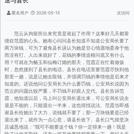
送与县长
匿名用户
2026-05-15
次访问
范云从拘留所出来究竟是谁起了作用？这事好几天都萦
绕在范霞的心头。她有心问问县长知道不知道公安局长要了
两万块钱，可为了避免县长误认为她是甘心情愿地委身于他
而没有打。人出来就好了，花钱的事情追根问底又有什么
用？可就在为畅玉和仙梅订婚的那天，范霞正在忙着做饭
时，忽然接到了县长的电话。县长在电话里要范霞尽快到他
那里一趟，说是让她去取钱，并强调罚钱的事情他是后来才
知道的。还说他问公安局长为什么要罚钱，公安局长说因为
范云的问题比较严重，不罚钱不好跟人交代。县长告诉范
霞，他知道以后，马上叫公安局长退出来，可公安局长说全
退是不能的，只能退出一半来，这也得找说法。范霞当即感
谢县长给她出了大力，说钱就不要了；那一万块钱要是已经
退出来了，就作为一点心意，请县长收下。县长口气很坚决
且诚恳地说：“我可不能要这个钱？你一定得来一趟！我是