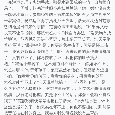
与畅鸿运办理了离婚手续。那是水到渠成的事情，自然很容
易了。一周后，畅鸿运就跟小寡妇兰兰结了婚，婚礼没有大
张旗鼓地举行，参加婚礼的只有本单位的所有人员在县里的
一家宾馆。畅鸿运举办了婚礼那天夜里，浩天在枕边对范霞
恳切地提出订婚的事情，范霞心事重重地说：“如果你父母
执意不让你找我，那该怎么办？”“我自有办法，”浩天胸有成
竹地说。范霞见浩天决心坚定，脸上绽开了笑容。浩天亲吻
着范霞说：“最关键的是，你要给我生孩子，你要是怀上孩
子，我爹妈就肯定会同意了。咱们近来该做的其他事情都做
了，只剩取环了。你尽快取了环，我把你的肚子搞大
吧。”“我这个年龄了，也不知道能不能怀上，假如怀不上，
怎么办呀？”对于怀孩子，范霞虽然有信心，但还是有些担
心的。“你看看你的脸面，看看你的身材，再看看你这里，
怎么就能怀不上？”浩天说着就揣了一下范霞的下面。“是
么？有你的大鸟播种，我觉得很有信心，不过这种事情很难
说清，没有绝对把握。要是怀不上的话，你会不会就不喜欢
我了？”范霞说着便紧紧地抱住了浩天。“不要这么想，怀上
当然是最好的了。如果实在怀不上，你也不要担心，到时候
把责任推在我的身上。我会对我父母说我没有生育能