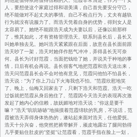
到他是值得依附值得信赖的人。范霞非常清楚，作为一个女
人，要想使这个家庭过得和谐美满，自己首先要安分守己，
绝不能做对不起丈夫的事情。自己不检点行为，丈夫有越轨
行为就没有说服力了。而浩天凭着自身的优势，得到女人是
太容易了。她绝不能跟浩天成为夫妻以后，还像以前那样
了，惟其如此，才有资格管理浩天。联系到县长后，县长又
叫她单独去见。她叫浩天紧紧跟在后面，故意在县长面前跟
浩天吵了一架，浩天对她佯作怒气冲冲，弄得县长无可奈
何。县长为讨好范霞，当面把钱给了她，并说关于种地的事
情，日后有机会再说。县长很客气地把范霞和浩天送出来，
浩天问范霞县长会不会对他有意见，范霞问他怕不怕县长，
浩天说：“为了你上刀山下火海我也不怕。”范霞欣慰地笑
了。晚上，仙梅又回家去了，只剩下浩天和范霞。浩天一吃
过饭就把范霞从身后抱住了。范霞因今天浩天的表现再次激
发起了她内心的信赖，故妩媚地对浩天说：“你这是要干
嘛？”浩天“吭吭哧哧”地揣摸着范霞绵软的乳房，不说话，范
霞被浩天弄得身体热热的，遂站起来面对浩天，任他爱抚。
浩天十分兴奋，他突然把裤带解开，顽皮地露出了腿间勃得
几乎要贴住肚皮的“坚挺”让范霞看，范霞手指在脸上一划，