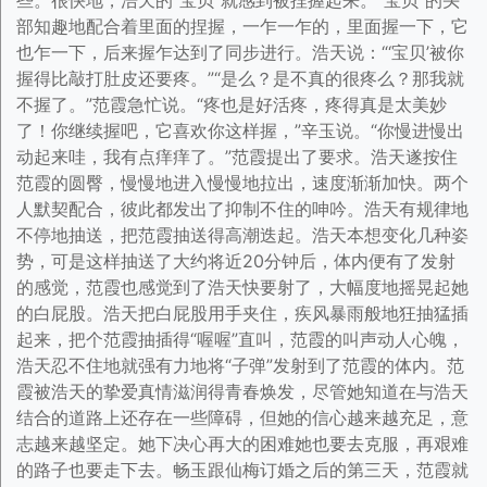
些。很快地，浩天的“宝贝”就感到被捏握起来。“宝贝”的头
部知趣地配合着里面的捏握，一乍一乍的，里面握一下，它
也乍一下，后来握乍达到了同步进行。浩天说：“‘宝贝’被你
握得比敲打肚皮还要疼。”“是么？是不真的很疼么？那我就
不握了。”范霞急忙说。“疼也是好活疼，疼得真是太美妙
了！你继续握吧，它喜欢你这样握，”辛玉说。“你慢进慢出
动起来哇，我有点痒痒了。”范霞提出了要求。浩天遂按住
范霞的圆臀，慢慢地进入慢慢地拉出，速度渐渐加快。两个
人默契配合，彼此都发出了抑制不住的呻吟。浩天有规律地
不停地抽送，把范霞抽送得高潮迭起。浩天本想变化几种姿
势，可是这样抽送了大约将近20分钟后，体内便有了发射
的感觉，范霞也感觉到了浩天快要射了，大幅度地摇晃起她
的白屁股。浩天把白屁股用手夹住，疾风暴雨般地狂抽猛插
起来，把个范霞抽插得“喔喔”直叫，范霞的叫声动人心魄，
浩天忍不住地就强有力地将“子弹”发射到了范霞的体内。范
霞被浩天的挚爱真情滋润得青春焕发，尽管她知道在与浩天
结合的道路上还存在一些障碍，但她的信心越来越充足，意
志越来越坚定。她下决心再大的困难她也要去克服，再艰难
的路子也要走下去。畅玉跟仙梅订婚之后的第三天，范霞就