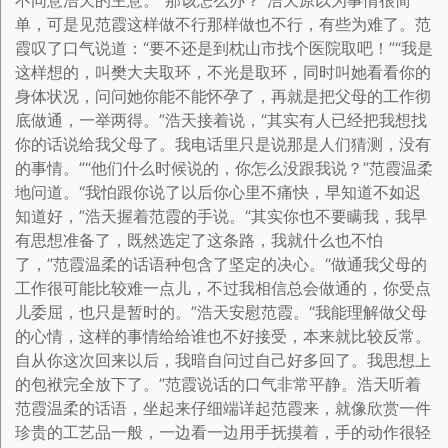
不同意浩天的主意。“那该怎么办？”浩天原以为事情很简
单，可是见范霞这样做不行那样做也不行，有些为难了。范
霞叹了口气说道：“要不还是到枕山市找个医院取吧！”“我是
这样想的，叫樊大夫取环，不光是取环，同时叫她看看你的
身体状况，问问她你能不能怀孕了，再就是把父母的工作彻
底做通，一举两得。”浩天接着说，“其实有人已经把我想找
你的话说给我父母了。我电话里只是说那是人们猜测，没有
的事情。”“他们什么时候说的，你怎么没跟我说？”范霞温柔
地问道。“我怕跟你说了以后你心里不痛快，早知道不如迟
知道好，”浩天握着范霞的手说。“其实你也不要瞒我，我早
有思想准备了，既然选定了这条路，我就什么也不怕
了，”范霞温柔的话语种包含了坚定的决心。“做通我父母的
工作很可能比较难一点儿，不过我相信总会做通的，你受点
儿委屈，也只是暂时的。”浩天安慰范霞。“我能理解做父母
的心情，这样的事情给给谁也不好接受，本来就比较反常。
自从你这次回来以后，我暗自问过自己好多回了。我思想上
的包袱完全放下了。”范霞说话的口气非常平静。浩天听着
范霞温柔的话语，坐起来仔细端详起范霞来，就像欣赏一件
珍贵的工艺品一般，一边看一边用手抚摸着，手的动作很轻