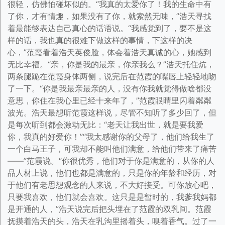
很轻，仿佛怕碰坏似的。“我真的太爱你了！我的生命中有
了你，才有情趣，如果没有了你，就索然无味，”浩天寻找
着最能够表达自己真心的话语说。“我感觉到了，要不是这
样的话，我也真的很难下做这样的事情，下这样的决
心，”范霞看着浩天英俊脸，体会着浩天真诚的心，她感到
无比幸福。“亲，你是我的最亲，你亲我么？”浩天托住炕，
两条腿跪在范霞身体两侧，说完后在范霞的嘴唇上轻轻地吻
了一下。“你是我最亲最亲的人，没有你我就觉得做啥都没
意思，你住在我心里已经十来年了，”范霞眼睛里闪着粼粼
波光。浩天最想听范霞这样说，尽管不知听了多少回了，但
是每次听到都会激动无比：“老天让我出世，就是要我爱
你，我真的好爱你！”“我太感谢你的父母了，他们给我生了
一个白马王子，可我却不能叫他们满意，给他们带来了痛苦
——”范霞说。“你很优秀，他们对于你是满意的，从你的人
品人材上说，他们也都是满意的，只是你的年龄和经历，对
于他们有老思想观念的人来说，不大好接受。可你放心吧，
只要我喜欢，他们就会喜欢。这只是是暂时的，我爹我妈都
是开通的人，”浩天说完后把头埋在了范霞的双乳间。范霞
抚摸着浩天的头，浩天在乳沟里摇着头，嗅着香气。过了一