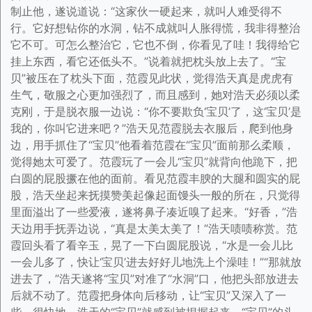
制止他，遂说道说：“这家伙一硬起来，就叫人难受得不
行。它好想钻你的水洞，钻不成就叫人胀得慌，我非得整治
它不可。可怎么整治它，它也不倒，你看见了哇！我得给它
挂上东西，看它还低头不。”说着就把枕头放上去了。“宝
贝”被压在了枕头下面，范霞见此状，觉得浩天真是虎虎有
生气，敬服之心更加强烈了，而且感到，她对浩天必须以柔
克刚，于是脱衣服一边说：“你不要欺负‘宝贝’了，这‘宝贝’是
我的，你叫它进来吧？”浩天见范霞脱去衣服后，爬到他身
边，用手抓住了“宝贝”他看着范霞在“宝贝”面前那么柔顺，
觉得她太可爱了。范霞玩了一会儿“宝贝”就背向他跪下，把
白圆的屁股撅在他的面前。看见范霞丰腴的大腿和圆实的屁
股，浩天坐起来抚摸赞美起像起面馒头一般的所在，只觉得
里面溢出了一些爱液，遂将鼻子凑近嗅了起来。“好香，”浩
天边用手抚弄边说，“真是太美太美了！”浩天啧啧称赏。范
霞回头看了看辛玉，晃了一下白圆屁股说，“水是一会儿比
一会儿多了，快让‘宝贝’进去好好儿地洗上个澡哇！”“那就放
进去了，”浩天遂将“宝贝”对准了“水洞”口，他把头部放进去
后就不动了。范霞把身体向后移动，让“宝贝”又深入了一