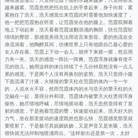
继续慢进慢出，只觉得范霞下面的水越来越多，只觉得那里
越来越紧。范霞忽然把托在炕上的手拿起来，身子向前，紧
紧抱住了浩天，浩天感觉出来范霞此时需要他加快速度了，
他一把把范霞抱在怀里，让范霞坐在他的腿上。范霞双脚着
地上下动起来，浩天看着范霞波翻浪涌的胸部，扶住范霞软
绵绵的臀部，那感觉美得无法用语言来形容。爱的热流在全
身流淌着，他陶醉其间，仿佛世界上只有他跟自己最心爱的
女人存在着。范霞上下动一会儿，就停下来摇一摇，然后用
力夹一夹。浩天的感觉一阵比一阵爽。范霞浑身就像有使不
完的劲儿，她用这样的体位持续了十几分钟居然没有一点儿
累的感觉。于是两个人没有再换别的姿势。浩天只觉得小腹
下面流满了汁液，火辣辣的擎天柱在范霞的体内一乍一乍
的，人说水火不容，然而范霞体内的水与浩天的擎天柱的火
交融在一起，显得分外和谐。范霞体内被擎天火柱烫得浑身
燥热，她尽情地呼喊，尽情地摇动着，浩天忽然觉得有了发
射的感觉，于是抱着范霞的臀，快速挺动起来。浩天好大的
力气，坐在那里挺动的速度既然也那么快，范霞感觉那里就
要喷射了。于是极尽其妩媚妖娆，又是声音又是夹吸，浩天
很快就无法抑制地喷涌而出。“这样射出还是第一次，太好